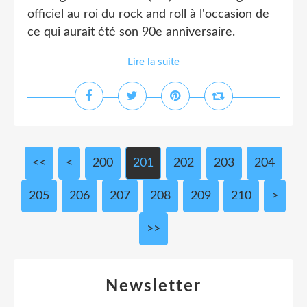
officiel au roi du rock and roll à l'occasion de
ce qui aurait été son 90e anniversaire.
Lire la suite
<<
<
200
201
202
203
204
205
206
207
208
209
210
220
230
240
250
260
270
280
290
300
400
500
600
700
800
900
1000
1100
1200
1300
1400
1500
1600
1700
1800
1900
2000
2100
2200
2300
2400
2500
2600
2700
2800
2900
3000
>
>>
Newsletter