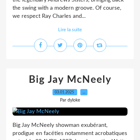
the legendary Andrews Sisters, bringing back
the swing with a modern groove. Of course,
we respect Ray Charles and...
Lire la suite
Big Jay McNeely
03.01.2025
…
Par dyloke
Big Jay McNeely showman exubérant,
prodigue en facéties notamment acrobatiques