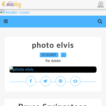
MENU
photo elvis
19.10.2019
…
Par dyloke