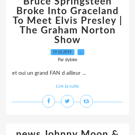
Bruce Springsteen
Broke Into Graceland
To Meet Elvis Presley |
The Graham Norton
Show
19.10.2019
…
Par dyloke
et oui un grand FAN d ailleur ...
Lire la suite
news Johnny Moon &