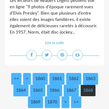
Les lecteurs de Readers Digest peuvent voir
en ligne "9 photos d'époque rarement vues
d'Elvis Presley". Bien que plusieurs d’entre
elles soient des images familières, il existe
également de délicieuses raretés à découvrir.
En 1957, Norm, était disc-jockey...
Lire la suite
<<
<
1800
1810
1820
1830
1840
1850
1860
1861
1862
1863
1864
1865
1866
1867
1868
1869
1870
1880
1890
1900
2000
2100
2200
2300
2400
2500
2600
2700
2800
2900
3000
>
>>