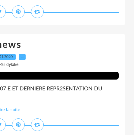
news
01.2020
…
Par dyloke
LA 207 E ET DERNIERE REPR2SENTATION DU
ire la suite