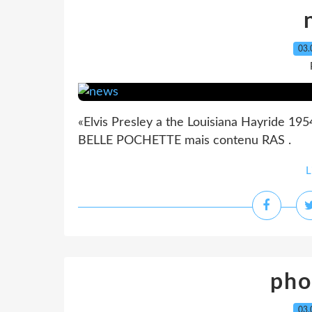
03.
«Elvis Presley a the Louisiana Hayride 1
BELLE POCHETTE mais contenu RAS .
L
pho
03.