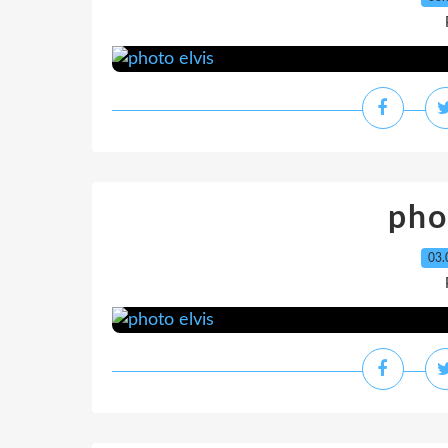
pho
03.