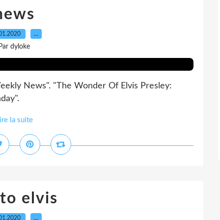
news
01.2020
…
Par dyloke
eekly News". "The Wonder Of Elvis Presley:
day".
ire la suite
to elvis
01.2020
…