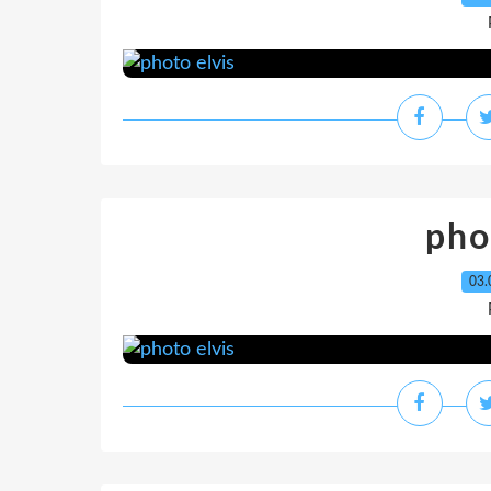
pho
03.