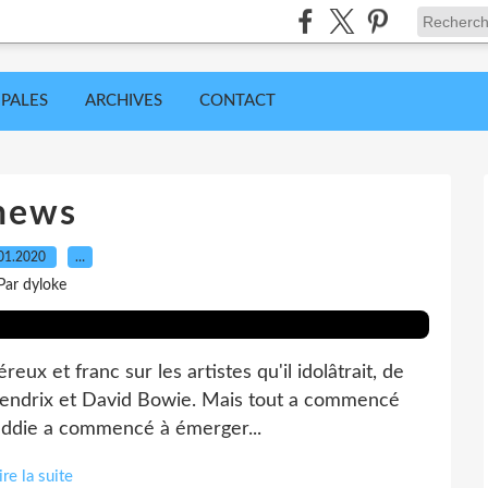
IPALES
ARCHIVES
CONTACT
news
01.2020
…
Par dyloke
eux et franc sur les artistes qu'il idolâtrait, de
 Hendrix et David Bowie. Mais tout a commencé
reddie a commencé à émerger...
ire la suite