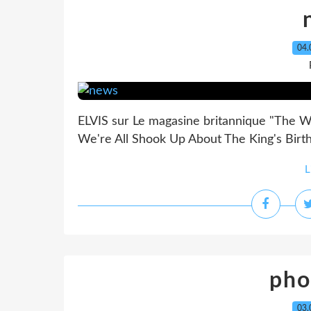
04.
ELVIS sur Le magasine britannique "The W
We're All Shook Up About The King's Birth
L
pho
03.