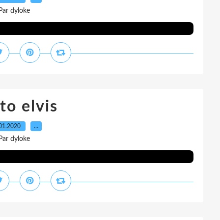
Par dyloke
to elvis
01.2020
…
Par dyloke