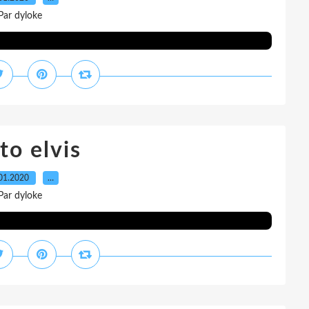
Par dyloke
to elvis
01.2020
…
Par dyloke