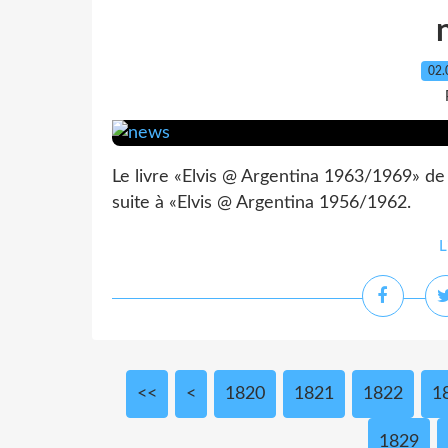
02.
Le livre «Elvis @ Argentina 1963/1969» de C
suite à «Elvis @ Argentina 1956/1962.
L
<<
<
1800
1810
1820
1821
1822
1
1829