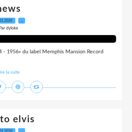
news
01.2020
…
Par dyloke
954 - 1956» du label Memphis Mansion Record
ire la suite
to elvis
01.2020
…