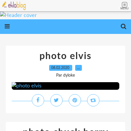
MENU
photo elvis
08.02.2020
…
Par dyloke