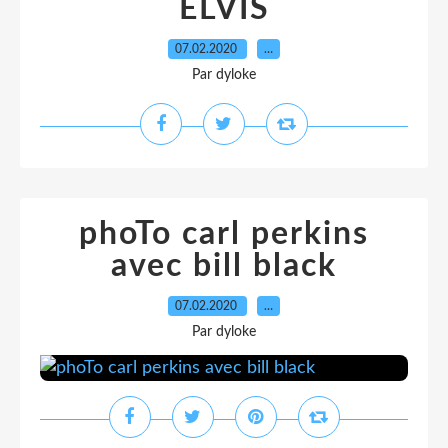
ELVIS
07.02.2020
…
Par dyloke
phoTo carl perkins
avec bill black
07.02.2020
…
Par dyloke