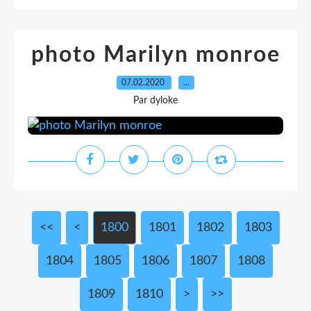
photo Marilyn monroe
07.02.2020
…
Par dyloke
<<
<
1800
1801
1802
1803
1804
1805
1806
1807
1808
1809
1810
1820
1830
1840
1850
1860
1870
1880
1890
1900
2000
2100
2200
2300
2400
2500
2600
2700
2800
2900
3000
>
>>