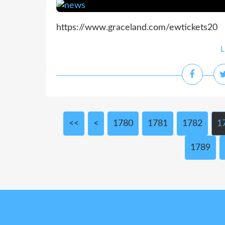
https://www.graceland.com/ewtickets20
L
<<
<
1700
1710
1720
1730
1740
1750
1760
1770
1780
1781
1782
1
1789