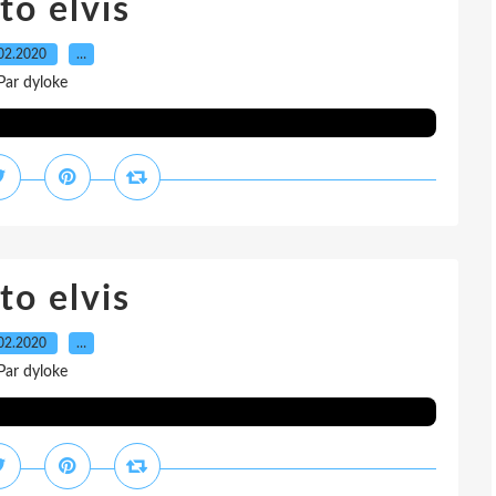
to elvis
02.2020
…
Par dyloke
to elvis
02.2020
…
Par dyloke