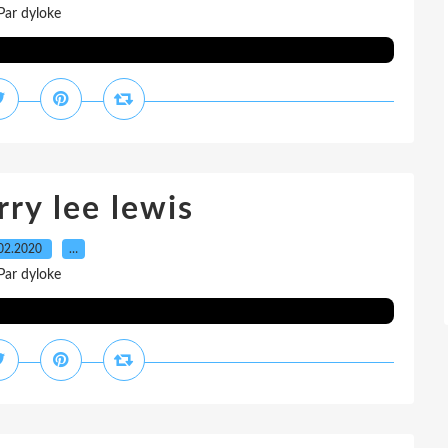
Par dyloke
rry lee lewis
02.2020
…
Par dyloke