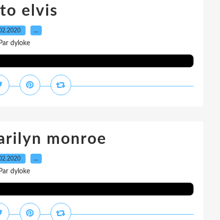
to elvis
02.2020
…
Par dyloke
arilyn monroe
02.2020
…
Par dyloke