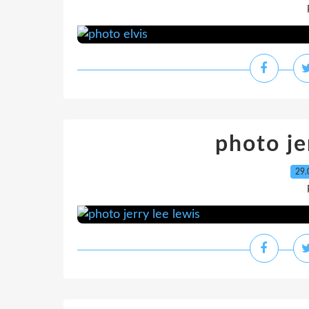
photo je
29.