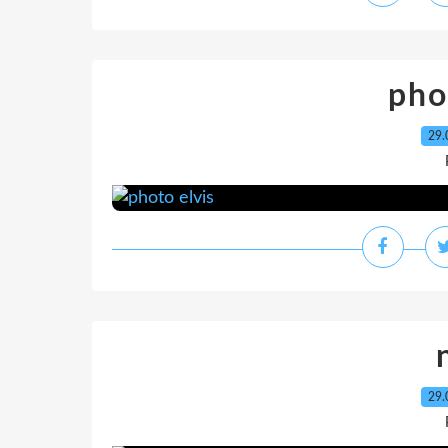
pho
29.
29.