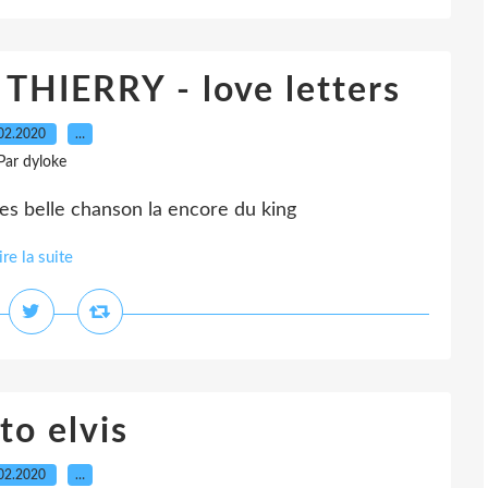
THIERRY - love letters
02.2020
…
Par dyloke
es belle chanson la encore du king
ire la suite
to elvis
02.2020
…