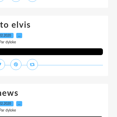
to elvis
02.2020
…
Par dyloke
news
02.2020
…
Par dyloke