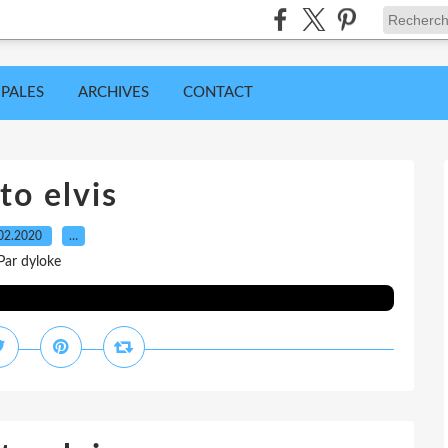
IPALES
ARCHIVES
CONTACT
to elvis
02.2020
…
Par dyloke