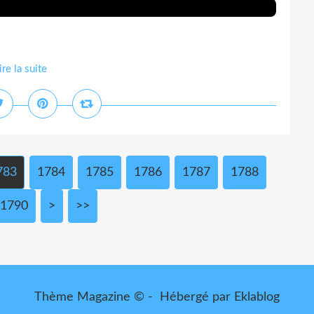
ire la suite
783
1784
1785
1786
1787
1788
1790
1800
1900
2000
2100
2200
2300
2400
2500
2600
2700
2800
2900
3000
>
>>
Thème Magazine © - Hébergé par
Eklablog