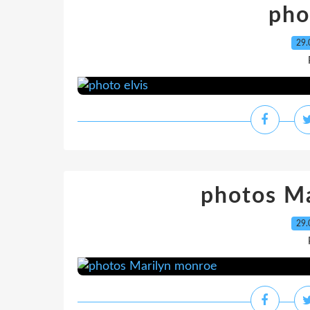
pho
29.
photos M
29.