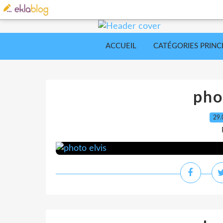
ACCUEIL
CATÉGORIES PRINC
pho
29.