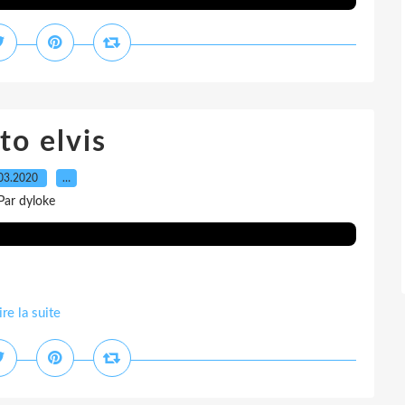
to elvis
03.2020
…
Par dyloke
ire la suite