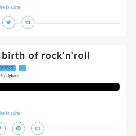
ire la suite
irth of rock'n'roll
03.2020
…
Par dyloke
ire la suite