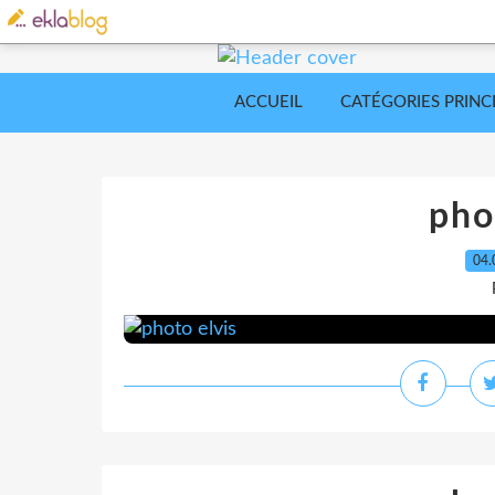
ACCUEIL
CATÉGORIES PRINC
pho
04.