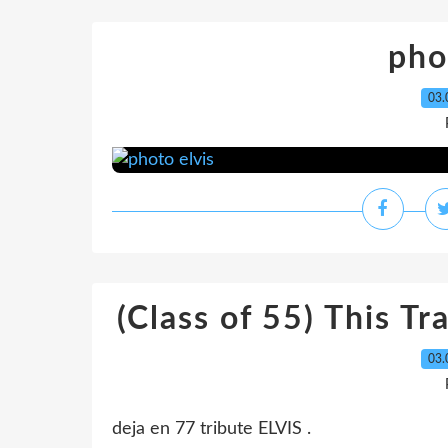
pho
03.
(Class of 55) This Tr
03.
deja en 77 tribute ELVIS .