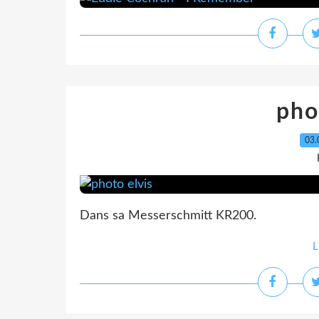
pho
03.
Dans sa Messerschmitt KR200.
L