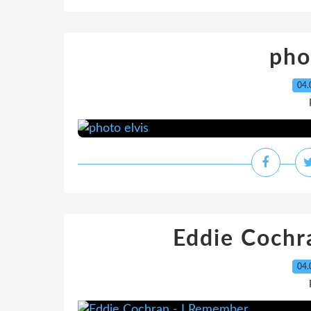
pho
04.
Eddie Cochr
04.