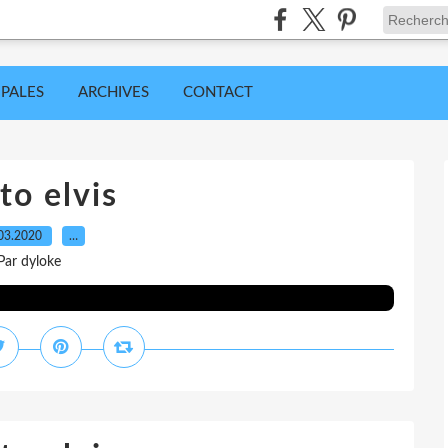
IPALES
ARCHIVES
CONTACT
to elvis
03.2020
…
Par dyloke