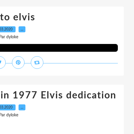
to elvis
03.2020
…
Par dyloke
ain 1977 Elvis dedication
03.2020
…
Par dyloke