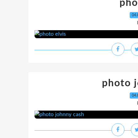
pho
04.
photo 
04.