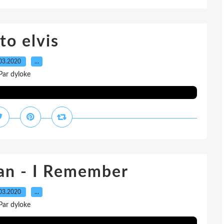
to elvis
03.2020
…
Par dyloke
an - I Remember
03.2020
…
Par dyloke