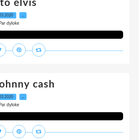
to elvis
03.2020
…
Par dyloke
johnny cash
03.2020
…
Par dyloke