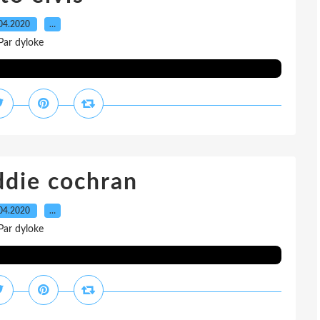
04.2020
…
Par dyloke
ddie cochran
04.2020
…
Par dyloke