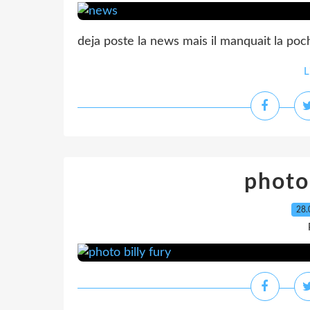
deja poste la news mais il manquait la po
L
photo 
28.