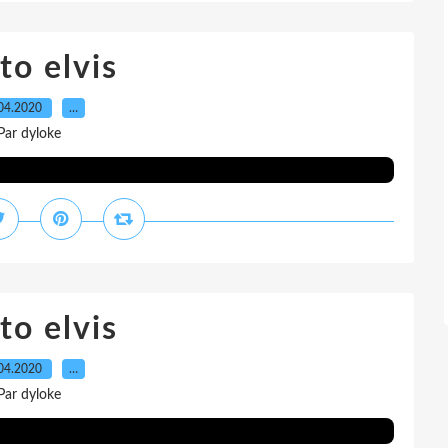
to elvis
04.2020
…
Par dyloke
to elvis
04.2020
…
Par dyloke