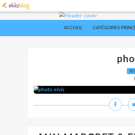
ACCUEIL
CATÉGORIES PRINC
pho
30.