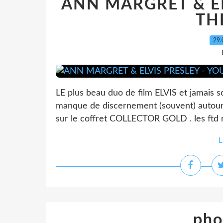
ANN MARGRET & EL
TH
29.
LE plus beau duo de film ELVIS et jamais sort
manque de discernement (souvent) autour d 
sur le coffret COLLECTOR GOLD . les ftd no
L
pho