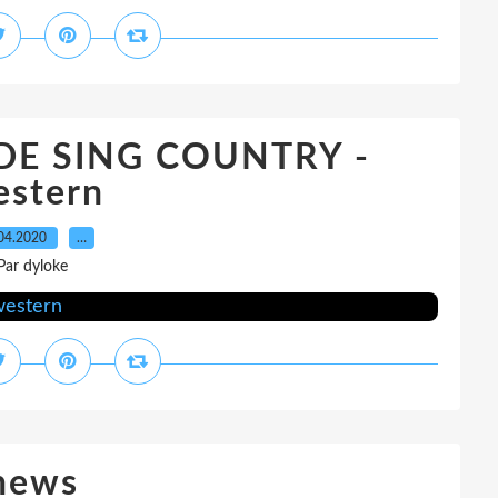
DE SING COUNTRY -
estern
04.2020
…
Par dyloke
news