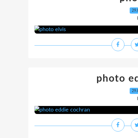
29.
photo e
29.