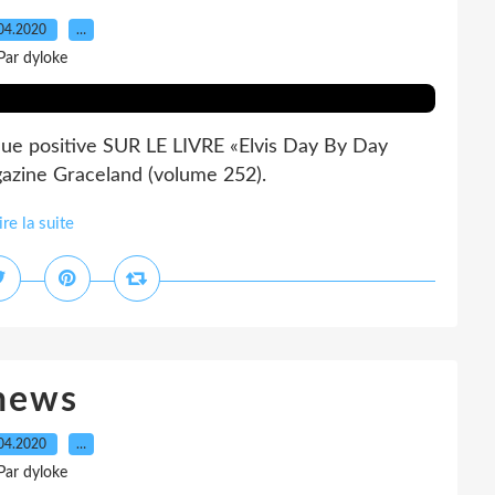
04.2020
…
Par dyloke
tique positive SUR LE LIVRE «Elvis Day By Day
azine Graceland (volume 252).
ire la suite
news
04.2020
…
Par dyloke