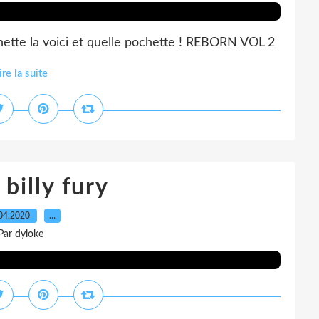
chette la voici et quelle pochette ! REBORN VOL 2
ire la suite
billy fury
04.2020
…
Par dyloke