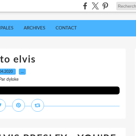
IPALES
ARCHIVES
CONTACT
to elvis
04.2020
…
Par dyloke