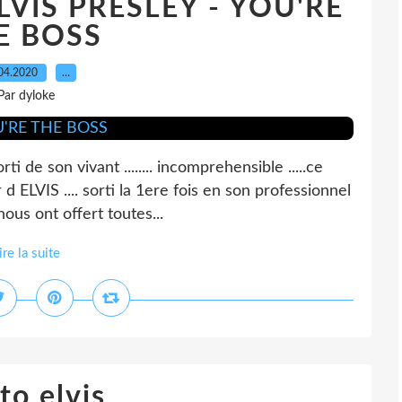
VIS PRESLEY - YOU'RE
E BOSS
04.2020
…
Par dyloke
i de son vivant ........ incomprehensible .....ce
ELVIS .... sorti la 1ere fois en son professionnel
us ont offert toutes...
ire la suite
to elvis