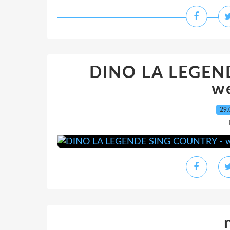
DINO LA LEGEN
w
29.