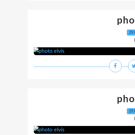
pho
29.
pho
29.