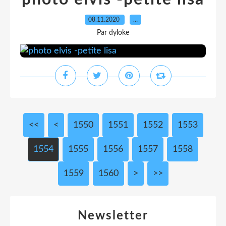
08.11.2020
…
Par dyloke
<<
<
1500
1510
1520
1530
1540
1550
1551
1552
1553
1554
1555
1556
1557
1558
1559
1560
1570
1580
1590
1600
1700
1800
1900
2000
2100
2200
2300
2400
2500
2600
2700
2800
2900
3000
>
>>
Newsletter