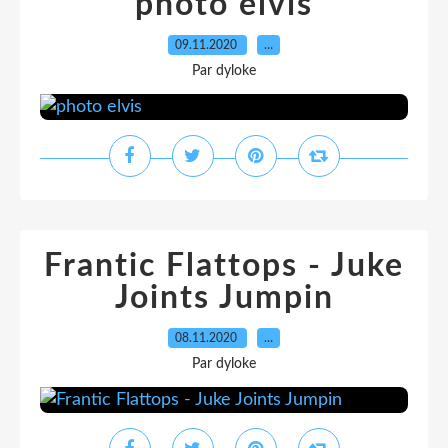
photo elvis
09.11.2020
…
Par dyloke
Frantic Flattops - Juke
Joints Jumpin
08.11.2020
…
Par dyloke