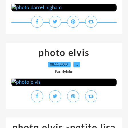
photo elvis
08.11.2020
…
Par dyloke
photo elvis -petite lisa