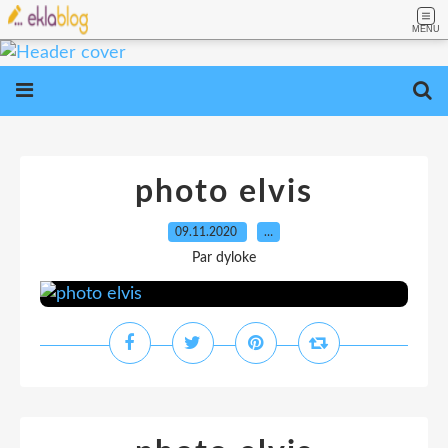
MENU
photo elvis
09.11.2020
…
Par dyloke