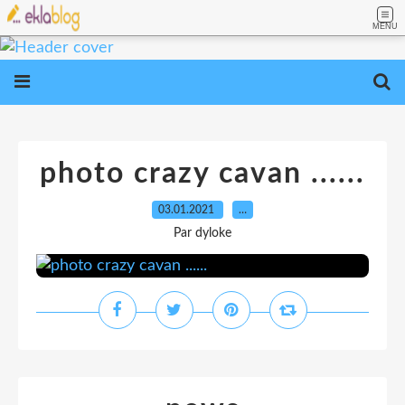
MENU
photo crazy cavan ......
03.01.2021
…
Par dyloke