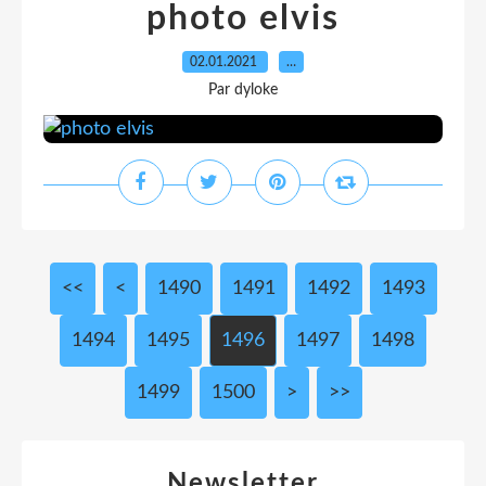
photo elvis
02.01.2021
…
Par dyloke
<<
<
1400
1410
1420
1430
1440
1450
1460
1470
1480
1490
1491
1492
1493
1494
1495
1496
1497
1498
1499
1500
1600
1700
1800
1900
2000
2100
2200
2300
2400
2500
2600
2700
2800
2900
3000
>
>>
Newsletter