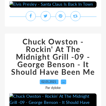
Chuck Owston -
Rockin' At The
Midnight Grill -09 -
George Benson - It
Should Have Been Me
02.01.2021
…
Par dyloke