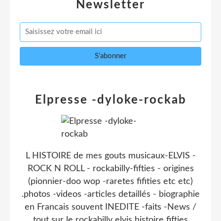
Newsletter
Elpresse -dyloke-rockab
L HISTOIRE de mes gouts musicaux-ELVIS -
ROCK N ROLL - rockabilly-fifties - origines
(pionnier-doo wop -raretes fifities etc etc)
.photos -videos -articles detaillés - biographie
en Francais souvent INEDITE -faits -News /
tout sur le rockabilly elvis histoire fifties