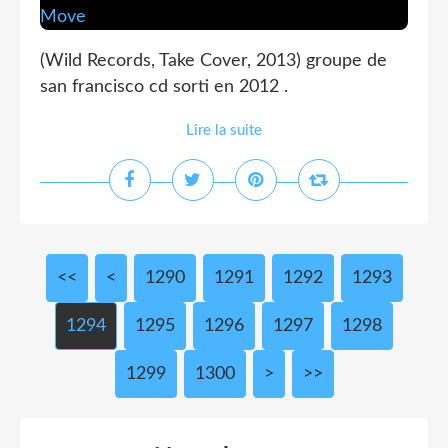
(Wild Records, Take Cover, 2013) groupe de
san francisco cd sorti en 2012 .
Lire la suite
<<
<
1200
1210
1220
1230
1240
1250
1260
1270
1280
1290
1291
1292
1293
1294
1295
1296
1297
1298
1299
1300
1400
1500
1600
1700
1800
1900
2000
2100
2200
2300
2400
2500
2600
2700
2800
2900
3000
>
>>