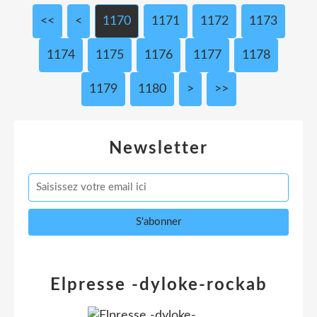
<<
<
1100
1110
1120
1130
1140
1150
1160
1170
1171
1172
1173
1174
1175
1176
1177
1178
1179
1180
1190
1200
1300
1400
1500
1600
1700
1800
1900
2000
2100
2200
2300
2400
2500
2600
2700
2800
2900
3000
>
>>
Newsletter
Elpresse -dyloke-rockab