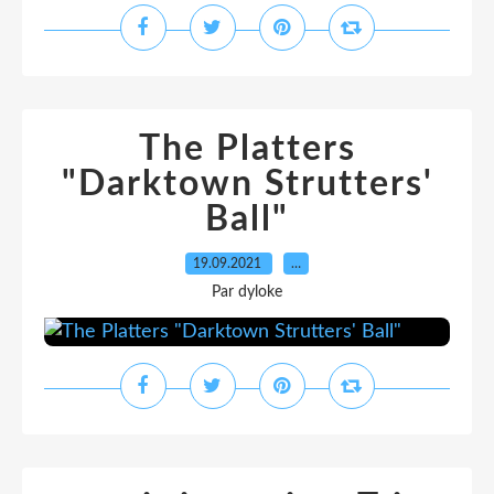
The Platters
"Darktown Strutters'
Ball"
19.09.2021
…
Par dyloke