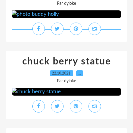
Par dyloke
chuck berry statue
22.10.2021
…
Par dyloke