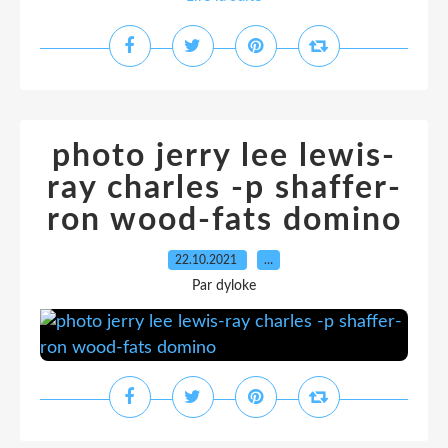
photo jerry lee lewis-
ray charles -p shaffer-
ron wood-fats domino
22.10.2021
…
Par dyloke