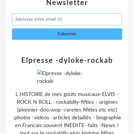
Newsletter
Elpresse -dyloke-rockab
L HISTOIRE de mes gouts musicaux-ELVIS -
ROCK N ROLL - rockabilly-fifties - origines
(pionnier-doo wop -raretes fifities etc etc)
.photos -videos -articles detaillés - biographie
en Francais souvent INEDITE -faits -News /
tout sur le rockabilly elvis histoire fifties