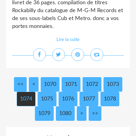
livret de 36 pages. compilation de titres
Rockabilly du catalogue de M-G-M Records et
de ses sous-labels Cub et Metro. donc a vos
portes monnaies.
Lire la suite
<<
<
1000
1010
1020
1030
1040
1050
1060
1070
1071
1072
1073
1074
1075
1076
1077
1078
1079
1080
1090
1100
1200
1300
1400
1500
1600
1700
1800
1900
2000
2100
2200
2300
2400
2500
2600
2700
2800
2900
3000
>
>>