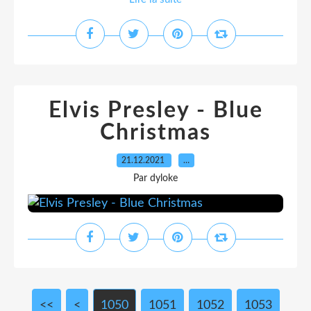
Elvis Presley - Blue
Christmas
21.12.2021
…
Par dyloke
<<
<
1000
1010
1020
1030
1040
1050
1051
1052
1053