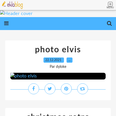
MENU
photo elvis
22.12.2021
…
Par dyloke