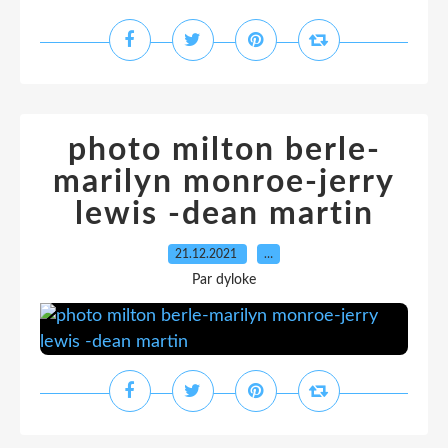
photo milton berle-
marilyn monroe-jerry
lewis -dean martin
21.12.2021
…
Par dyloke