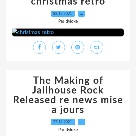
christmas retro
22.12.2021
…
Par dyloke
The Making of
Jailhouse Rock
Released re news mise
a jours
22.12.2021
…
Par dyloke