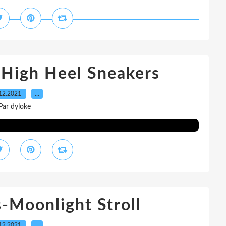
- High Heel Sneakers
12.2021
…
Par dyloke
-Moonlight Stroll
12.2021
…