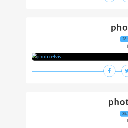
pho
28.
pho
28.