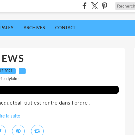
IPALES
ARCHIVES
CONTACT
NEWS
12.2021
…
Par dyloke
etball tiut est rentré dans l ordre .
ire la suite