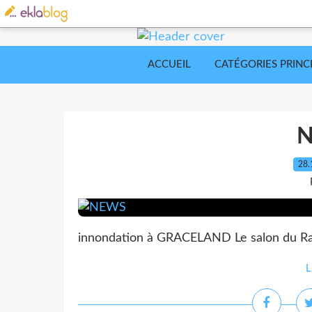
ACCUEIL
CATÉGORIES PRINC
28.
innondation à GRACELAND Le salon du Racqu
L