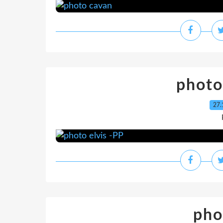
photo
27.
pho