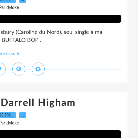
Par dyloke
sbury (Caroline du Nord). seul single à ma
un BUFFALO BOP .
ire la suite
 Darrell Higham
12.2021
…
Par dyloke