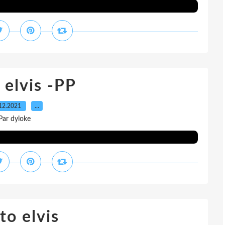
 elvis -PP
12.2021
…
Par dyloke
to elvis