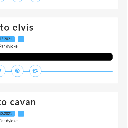
to elvis
12.2021
…
Par dyloke
to cavan
12.2021
…
Par dyloke