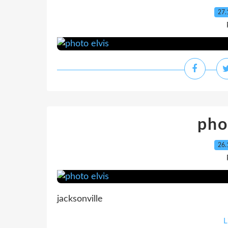
27.
pho
26.
jacksonville
L