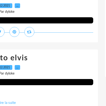
12.2021
…
Par dyloke
to elvis
12.2021
…
Par dyloke
ire la suite