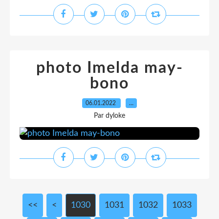
photo Imelda may-
bono
06.01.2022
…
Par dyloke
<<
<
1000
1010
1020
1030
1031
1032
1033