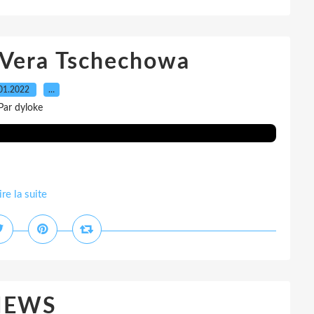
- Vera Tschechowa
01.2022
…
Par dyloke
ire la suite
NEWS