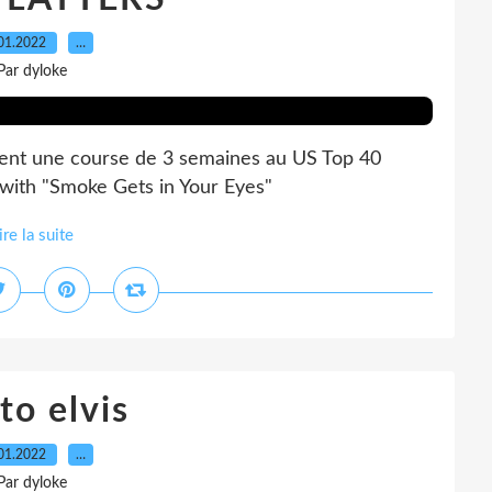
01.2022
…
Par dyloke
nt une course de 3 semaines au US Top 40
 with "Smoke Gets in Your Eyes"
ire la suite
to elvis
01.2022
…
Par dyloke