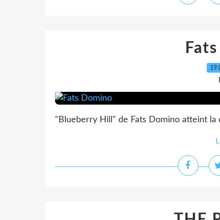
Fat
19.
"Blueberry Hill" de Fats Domino atteint l
L
THE 