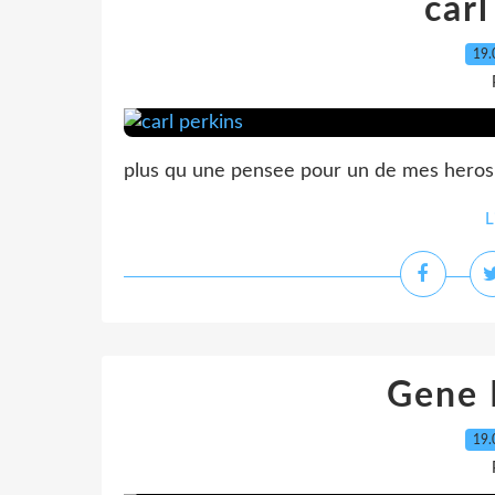
carl
19.
plus qu une pensee pour un de mes heros f
L
Gene 
19.