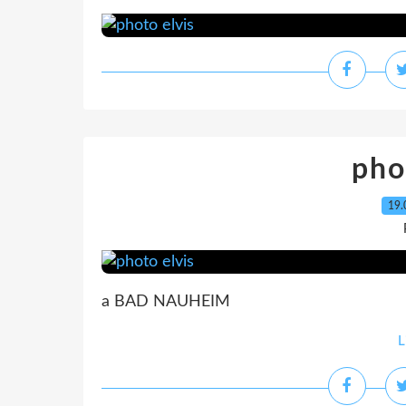
pho
19.
a BAD NAUHEIM
L