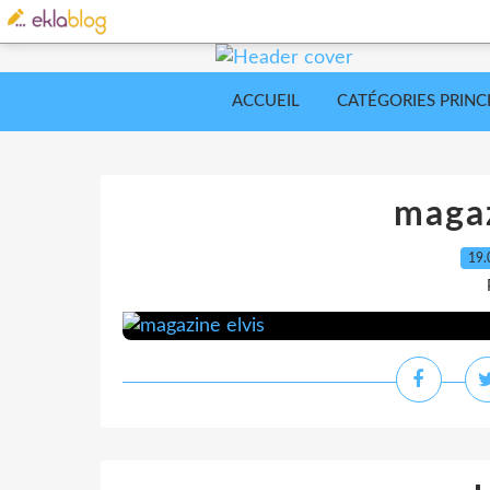
ACCUEIL
CATÉGORIES PRINC
magaz
19.