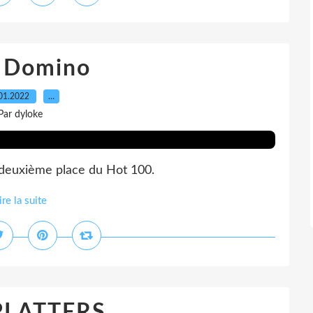
s Domino
01.2022
…
Par dyloke
a deuxième place du Hot 100.
ire la suite
PLATTERS