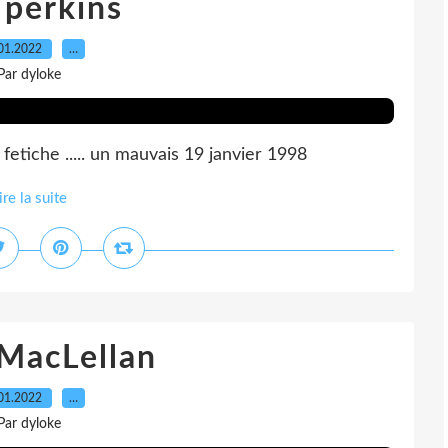
 perkins
01.2022
…
Par dyloke
etiche ..... un mauvais 19 janvier 1998
ire la suite
MacLellan
01.2022
…
Par dyloke