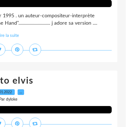
 1995 . un auteur-compositeur-interprète
........................... j adore sa version ....
ire la suite
to elvis
01.2022
…
Par dyloke