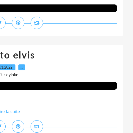
to elvis
01.2022
…
Par dyloke
ire la suite