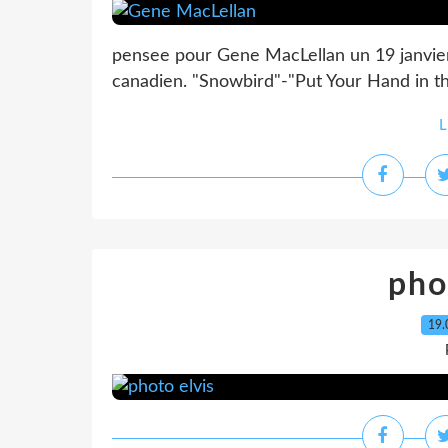
pensee pour Gene MacLellan un 19 janvier
canadien. "Snowbird"-"Put Your Hand in the Hand".
L
pho
19.