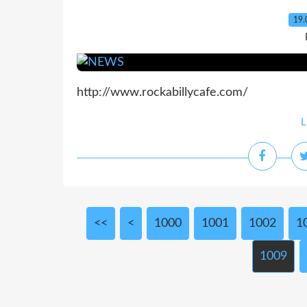
19.
http://www.rockabillycafe.com/
L
<<
<
1000
1001
1002
1
1009