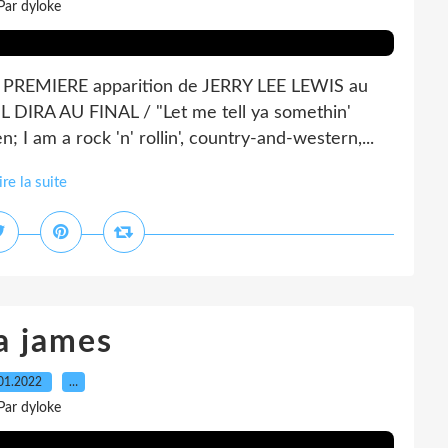
Par dyloke
ais PREMIERE apparition de JERRY LEE LEWIS au
DIRA AU FINAL / "Let me tell ya somethin'
 I am a rock 'n' rollin', country-and-western,...
ire la suite
a james
01.2022
…
Par dyloke