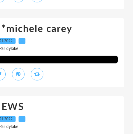
 *michele carey
01.2022
…
Par dyloke
NEWS
01.2022
…
Par dyloke