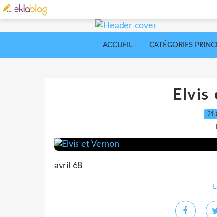
ACCUEIL
CATÉGORIES PRINC
Elvis
21.
avril 68
L