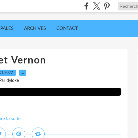
IPALES
ARCHIVES
CONTACT
 et Vernon
01.2022
…
Par dyloke
ire la suite