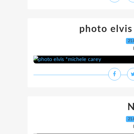
photo elvis
21.
21.