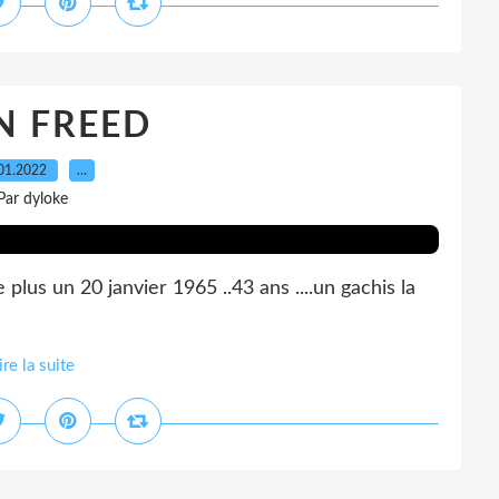
N FREED
01.2022
…
Par dyloke
us un 20 janvier 1965 ..43 ans ....un gachis la
ire la suite