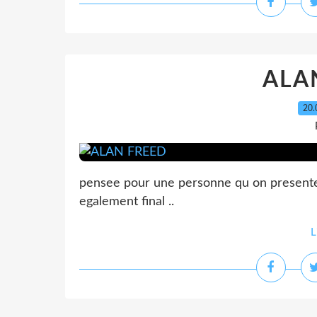
ALA
20.
pensee pour une personne qu on presente pl
egalement final ..
L