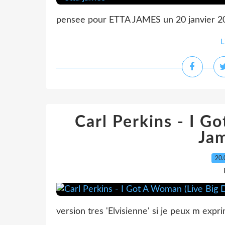
pensee pour ETTA JAMES un 20 janvier 2
L
Carl Perkins - I G
Ja
20.
version tres 'Elvisienne' si je peux m expri