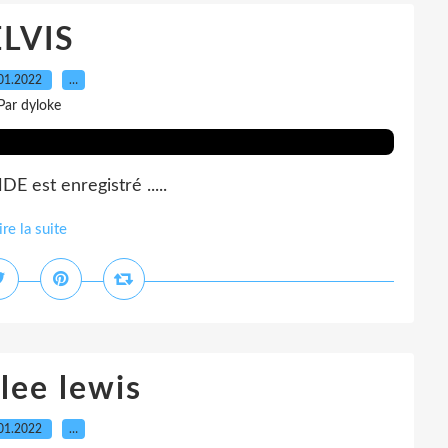
ELVIS
01.2022
…
Par dyloke
est enregistré .....
ire la suite
 lee lewis
01.2022
…