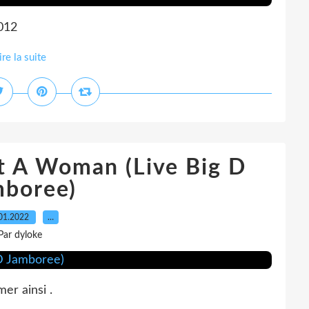
012
ire la suite
ot A Woman (Live Big D
mboree)
01.2022
…
Par dyloke
mer ainsi .