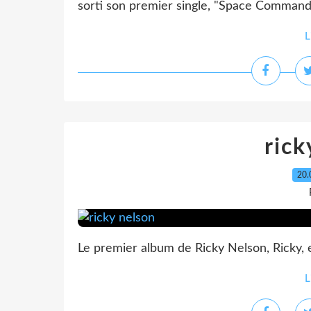
sorti son premier single, "Space Command"
L
rick
20.
Le premier album de Ricky Nelson, Ricky,
L