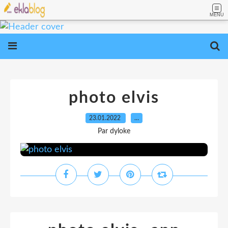
MENU
photo elvis
23.01.2022
…
Par dyloke