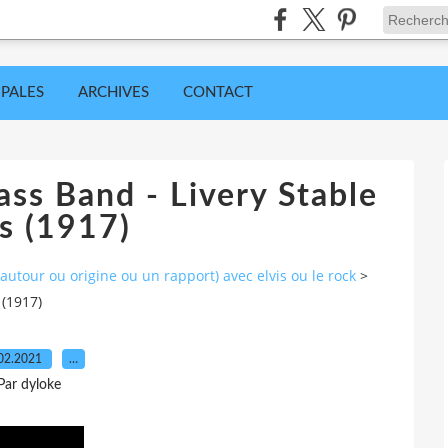
IPALES
ARCHIVES
CONTACT
ass Band - Livery Stable
s (1917)
utour ou origine ou un rapport) avec elvis ou le rock
>
 (1917)
02.2021
…
Par dyloke