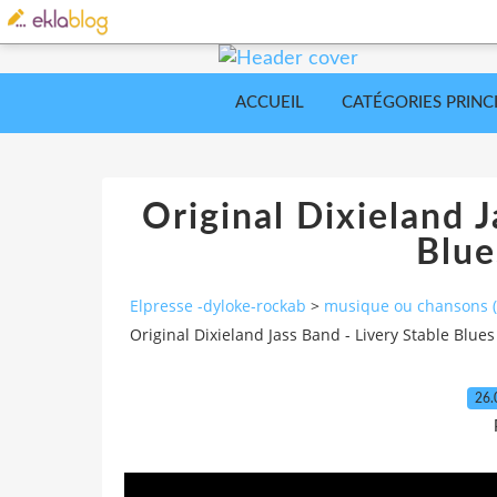
ACCUEIL
CATÉGORIES PRINC
Original Dixieland J
Blue
Elpresse -dyloke-rockab
>
musique ou chansons (a
Original Dixieland Jass Band - Livery Stable Blues
26.