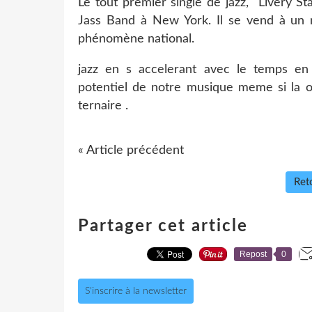
Le tout premier single de jazz, "Livery Sta
Jass Band à New York. Il se vend à un m
phénomène national.
jazz en s accelerant avec le temps e
potentiel de notre musique meme si la on
ternaire .
« Article précédent
Reto
Partager cet article
Repost
0
S'inscrire à la newsletter