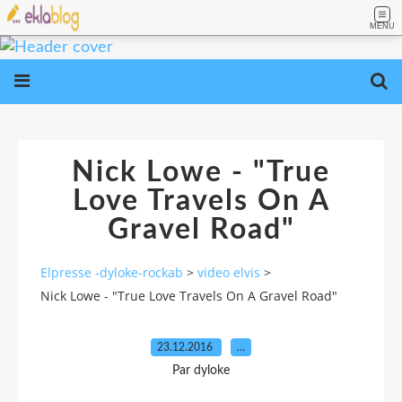
MENU
Nick Lowe - "True
Love Travels On A
Gravel Road"
Elpresse -dyloke-rockab
>
video elvis
>
Nick Lowe - "True Love Travels On A Gravel Road"
23.12.2016
…
Par dyloke