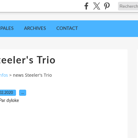
IPALES
ARCHIVES
CONTACT
eeler's Trio
nfos
>
news Steeler's Trio
02.2020
…
Par dyloke