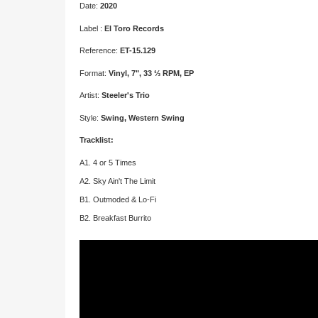
Date:
2020
Label :
El Toro Records
Reference:
ET-15.129
Format:
Vinyl, 7", 33 ⅓ RPM, EP
Artist:
Steeler's Trio
Style:
Swing, Western Swing
Tracklist:
A1. 4 or 5 Times
A2. Sky Ain't The Limit
B1. Outmoded & Lo-Fi
B2. Breakfast Burrito