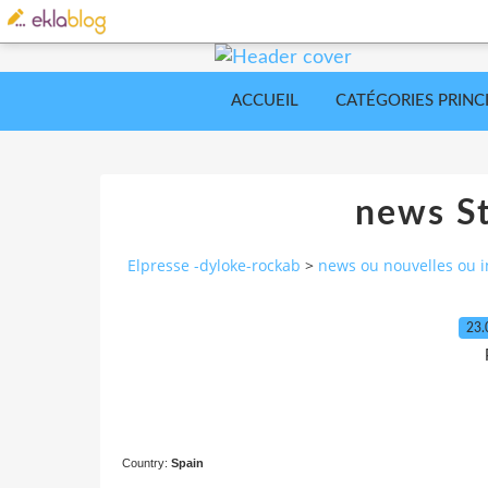
ACCUEIL
CATÉGORIES PRINC
news St
Elpresse -dyloke-rockab
>
news ou nouvelles ou i
23.
Country:
Spain