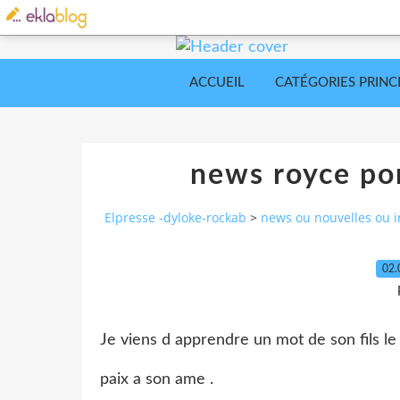
ACCUEIL
CATÉGORIES PRINC
news royce por
Elpresse -dyloke-rockab
>
news ou nouvelles ou i
02.
Je viens d apprendre un mot de son fils
paix a son ame .