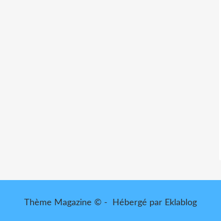
Thème Magazine © - Hébergé par
Eklablog