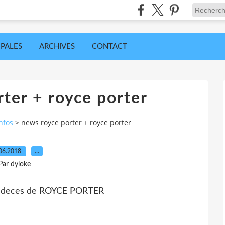
IPALES
ARCHIVES
CONTACT
ter + royce porter
nfos
>
news royce porter + royce porter
06.2018
…
Par dyloke
 le deces de ROYCE PORTER