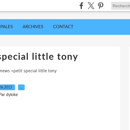
IPALES
ARCHIVES
CONTACT
pecial little tony
news +petit special little tony
06.2013
…
Par dyloke