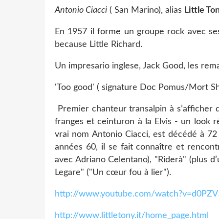
Antonio Ciacci
( San Marino), alias
Little To
En 1957 il forme un groupe rock avec ses f
because Little Richard.
Un impresario inglese, Jack Good, les rem
'Too good' ( signature Doc Pomus/Mort Shu
Premier chanteur transalpin à s’afficher
franges
et ceinturon à la Elvis - un look r
vrai nom Antonio Ciacci, est décédé à 72
années 60, il se fait connaître et renco
avec Adriano Celentano), "Riderà" (plus d
Legare" ("Un cœur fou à lier").
http://www.youtube.com/watch?v=d0PZ
http://www.littletony.it/home_page.html