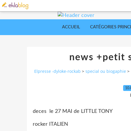
ACCUEIL
CATÉGORIES PRINC
news +petit s
Elpresse -dyloke-rockab
>
special ou biogaphie
>
10.
deces le 27 MAI de LITTLE TONY
rocker ITALIEN