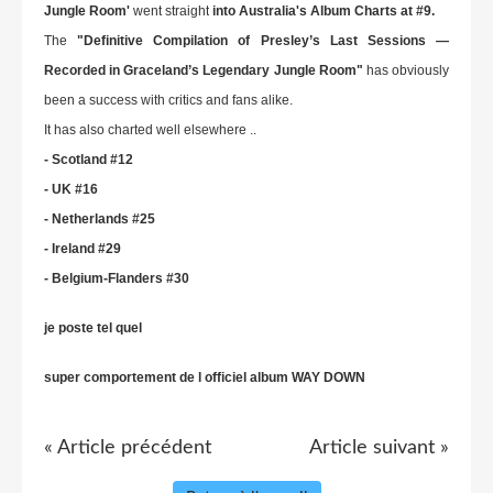
Jungle Room'
went straight
into Australia's Album Charts at #9.
The
"Definitive Compilation of Presley’s Last Sessions —
Recorded in Graceland’s Legendary Jungle Room"
has obviously
been a success with critics and fans alike.
It has also charted well elsewhere ..
- Scotland #12
- UK #16
- Netherlands #25
- Ireland #29
- Belgium-Flanders #30
je poste tel quel
super comportement de l officiel album WAY DOWN
« Article précédent
Article suivant »