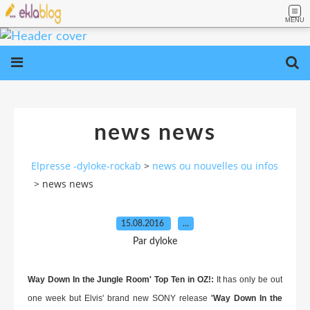
MENU
news news
Elpresse -dyloke-rockab
>
news ou nouvelles ou infos
>
news news
15.08.2016
…
Par dyloke
Way Down In the Jungle Room' Top Ten in OZ!:
It has only be out
one week but Elvis' brand new SONY release
'Way Down In the