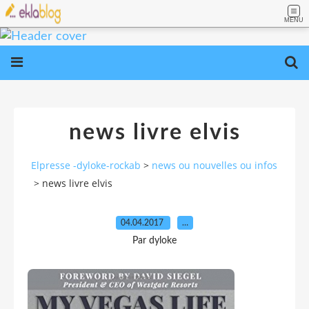
MENU
news livre elvis
Elpresse -dyloke-rockab
>
news ou nouvelles ou infos
>
news livre elvis
04.04.2017
…
Par dyloke