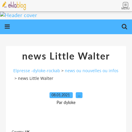
MENU
news Little Walter
Elpresse -dyloke-rockab
>
news ou nouvelles ou infos
>
news Little Walter
08.01.2021
…
Par dyloke
Country:
UK