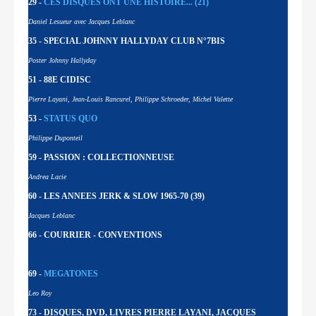
29 -
CES DISQUES ONT UNE HISTOIRE... (21)
Daniel Lesueur avec Jacques Leblanc
35 - SPECIAL JOHNNY HALLYDAY CLUB N°7BIS
Poster Johnny Hallyday
51 - 88E CIDISC
Pierre Layani, Jean-Louis Rancurel, Philippe Schroeder, Michel Valette
53 -
STATUS QUO
Philippe Duponteil
59 - PASSION : COLLECTIONNEUSE
Andrea Lacie
60 - LES ANNEES JERK & SLOW 1965-70 (39)
Jacques Leblanc
66 - COURRIER - CONVENTIONS
69 -
MEGATONES
Leo Roy
73 - DISQUES, DVD, LIVRES PIERRE LAYANI, JACQUES