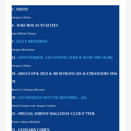
2 - EDITO
Jacques Leblanc
4 - JUKE BOX ACTUALITES
Jean-William Thoury
7 -
ISLEY BROTHERS
Jacques Barsamian
12 -
NINO FERRER : LES ANNEES JERK & SLOW 1965-70 (40)
Jacques Leblanc
18 - ARGUS EP & SP,25 & 30CM FRANCAIS & ETRANGERS 1954-
70
Bourvil à Georges Brassens
29 -
CES DISQUES ONT UNE HISTOIRE... (22)
Daniel Lesueur avec Jacques Leblanc
35 - SPECIAL JOHNNY HALLYDAY CLUB N°7TER
Poster Johnny Hallyday
51 - LEONARD COHEN