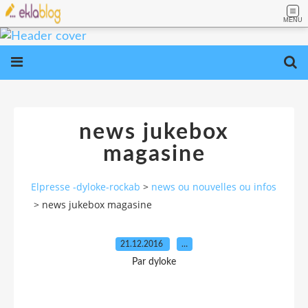
MENU
news jukebox
magasine
Elpresse -dyloke-rockab
>
news ou nouvelles ou infos
>
news jukebox magasine
21.12.2016
…
Par dyloke