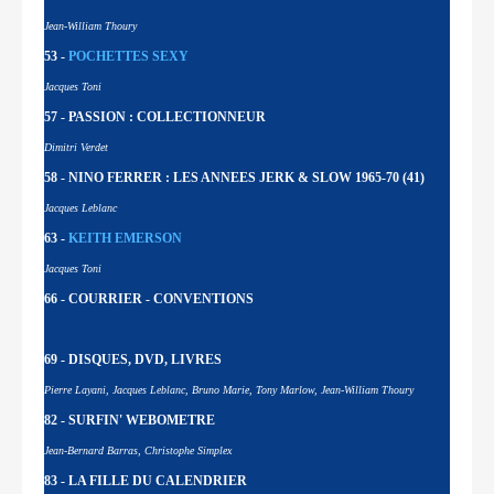
Jean-William Thoury
53 -
POCHETTES SEXY
Jacques Toni
57 - PASSION : COLLECTIONNEUR
Dimitri Verdet
58 - NINO FERRER : LES ANNEES JERK & SLOW 1965-70 (41)
Jacques Leblanc
63 -
KEITH EMERSON
Jacques Toni
66 - COURRIER - CONVENTIONS
69 - DISQUES, DVD, LIVRES
Pierre Layani, Jacques Leblanc, Bruno Marie, Tony Marlow, Jean-William Thoury
82 - SURFIN' WEBOMETRE
Jean-Bernard Barras, Christophe Simplex
83 - LA FILLE DU CALENDRIER