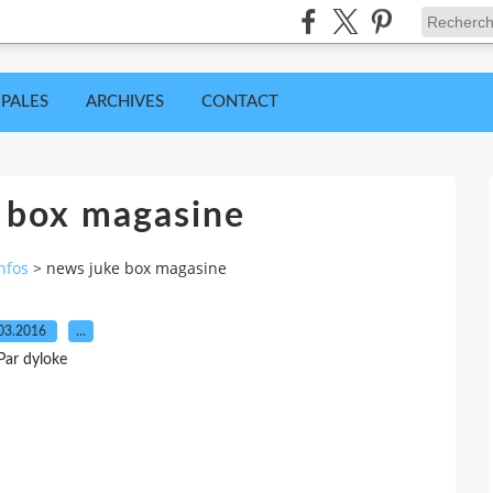
IPALES
ARCHIVES
CONTACT
 box magasine
nfos
>
news juke box magasine
03.2016
…
Par dyloke