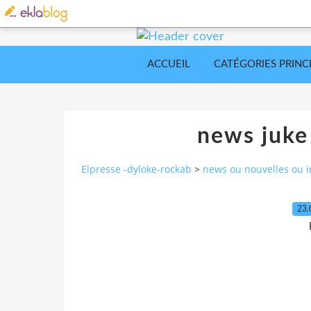
ACCUEIL
CATÉGORIES PRINC
news juke
Elpresse -dyloke-rockab
>
news ou nouvelles ou i
23.