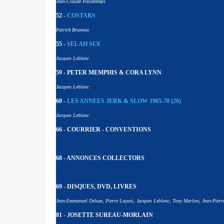
Jean-Claude Passetemps
52 -
COSTARS
Patrick Bruneau
55 -
SELAH SUE
Jacques Leblanc
59 - PETER MEMPHIS & CORA LYNN
Jacques Leblanc
60 -
LES ANNEES JERK & SLOW 1965-70 (26)
Jacques Leblanc
66 - COURRIER - CONVENTIONS
68 - ANNONCES COLLECTORS
69 - DISQUES, DVD, LIVRES
Jean-Emmanuel Deluxe, Pierre Layani, Jacques Leblanc, Tony Marlow, Jean-Pierr
81 - JOSETTE SUREAU-MORLAIN