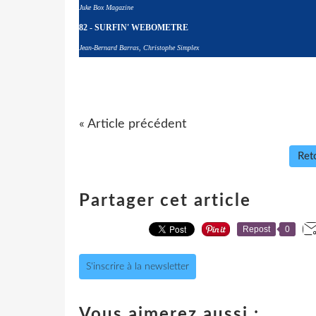
Juke Box Magazine
82 - SURFIN' WEBOMETRE
Jean-Bernard Barras, Christophe Simplex
« Article précédent
Reto
Partager cet article
Repost
0
S'inscrire à la newsletter
Vous aimerez aussi :