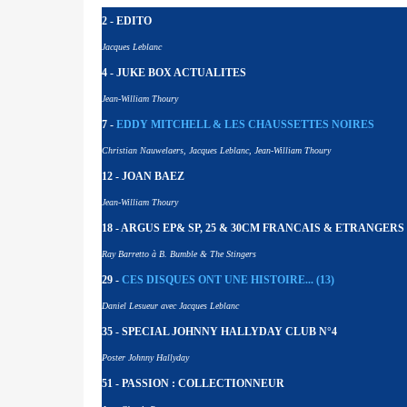
2 - EDITO
Jacques Leblanc
4 - JUKE BOX ACTUALITES
Jean-William Thoury
7 -
EDDY MITCHELL & LES CHAUSSETTES NOIRES
Christian Nauwelaers, Jacques Leblanc, Jean-William Thoury
12 - JOAN BAEZ
Jean-William Thoury
18 - ARGUS EP& SP, 25 & 30CM FRANCAIS & ETRANGERS 
Ray Barretto à B. Bumble & The Stingers
29 -
CES DISQUES ONT UNE HISTOIRE... (13)
Daniel Lesueur avec Jacques Leblanc
35 - SPECIAL JOHNNY HALLYDAY CLUB N°4
Poster Johnny Hallyday
51 - PASSION : COLLECTIONNEUR