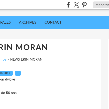
IPALES
ARCHIVES
CONTACT
RIN MORAN
nfos
>
NEWS ERIN MORAN
04.2017
…
Par dyloke
e de 56 ans .