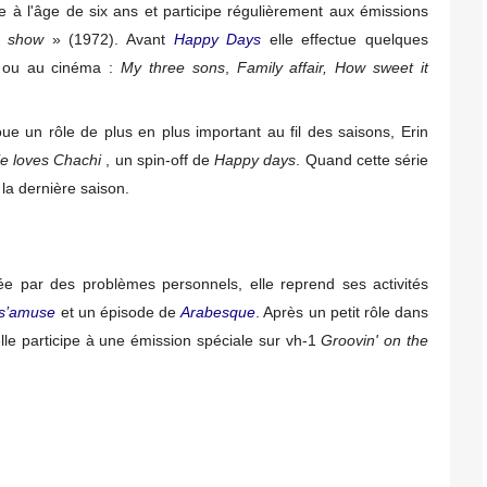
e à l'âge de six ans et participe régulièrement aux émissions
s show
» (1972). Avant
Happy Days
elle effectue quelques
re ou au cinéma :
My three sons
,
Family affair, How sweet it
joue un rôle de plus en plus important au fil des saisons, Erin
e loves Chachi
, un spin-off de
Happy days
. Quand cette série
la dernière saison.
e par des problèmes personnels, elle reprend ses activités
 s’amuse
et un épisode de
Arabesque
. Après un petit rôle dans
le participe à une émission spéciale sur vh-1
Groovin' on the