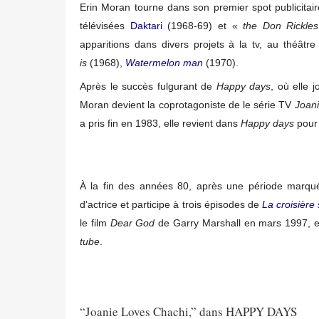
Erin Moran tourne dans son premier spot publicitair
télévisées
Daktari
(1968-69) et «
the Don Rickle
apparitions dans divers projets à la tv, au théât
is
(1968),
Watermelon man
(1970).
Après le succès fulgurant de
Happy days
, où elle 
Moran devient la coprotagoniste de le série TV
Joani
a pris fin en 1983, elle revient dans
Happy days
pour 
À la fin des années 80, après une période marqué
d'actrice et participe à trois épisodes de
La croisière
le film
Dear God
de Garry Marshall en mars 1997, el
tube
.
“Joanie Loves Chachi,” dans HAPPY DAYS