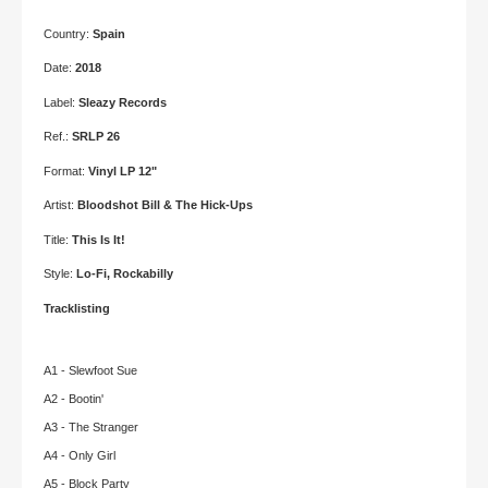
Country:
Spain
Date:
2018
Label:
Sleazy Records
Ref.:
SRLP 26
Format:
Vinyl LP 12"
Artist:
Bloodshot Bill & The Hick-Ups
Title:
This Is It!
Style:
Lo-Fi, Rockabilly
Tracklisting
A1 - Slewfoot Sue
A2 - Bootin'
A3 - The Stranger
A4 - Only Girl
A5 - Block Party