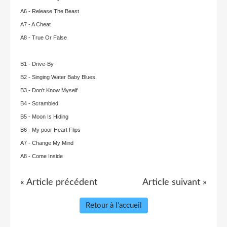
A6 - Release The Beast
A7 - A Cheat
A8 - True Or False
B1 - Drive-By
B2 - Singing Water Baby Blues
B3 - Don't Know Myself
B4 - Scrambled
B5 - Moon Is Hiding
B6 - My poor Heart Flips
A7 - Change My Mind
A8 - Come Inside
« Article précédent
Article suivant »
Retour à l'accueil