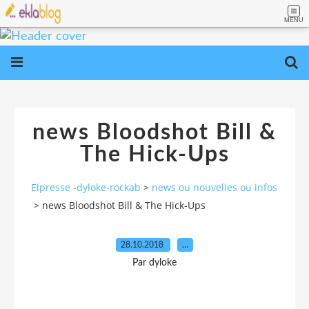
MENU
news Bloodshot Bill &
The Hick-Ups
Elpresse -dyloke-rockab
>
news ou nouvelles ou infos
>
news Bloodshot Bill & The Hick-Ups
28.10.2018
…
Par dyloke