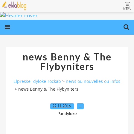
MENU
news Benny & The
Flybyniters
Elpresse -dyloke-rockab
>
news ou nouvelles ou infos
>
news Benny & The Flybyniters
22.11.2016
…
Par dyloke