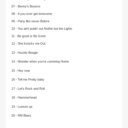
07 - Benny's Bounce
08 - If you ever get lonesome
09 - Party like never Before
10 - You ain't puttin' out Nothin but the Lights
11 - Be good or Be Gone
12 - She knocks me Out
13 - Huckle Boogie
14 - Wonder when you're comming Home
15 - Hey now
16 - Tell me Pretty baby
17 - Let's Rock and Roll
18 - Hammerhead
19 - Loosen up
20 - RM Blues