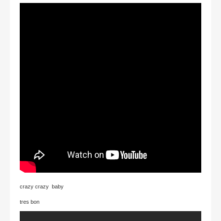
crazy crazy baby
tres bon