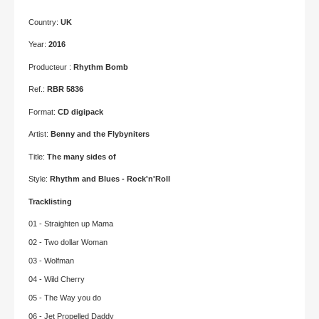
Country:
UK
Year:
2016
Producteur :
Rhythm Bomb
Ref.:
RBR 5836
Format:
CD digipack
Artist:
Benny and the Flybyniters
Title:
The many sides of
Style:
Rhythm and Blues - Rock'n'Roll
Tracklisting
01 - Straighten up Mama
02 - Two dollar Woman
03 - Wolfman
04 - Wild Cherry
05 - The Way you do
06 - Jet Propelled Daddy