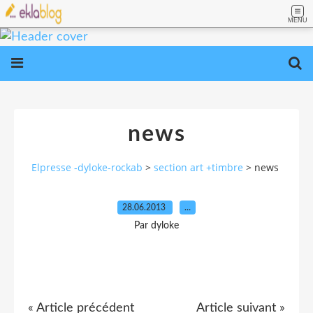
MENU
news
Elpresse -dyloke-rockab
>
section art +timbre
>
news
28.06.2013
…
Par dyloke
« Article précédent
Article suivant »