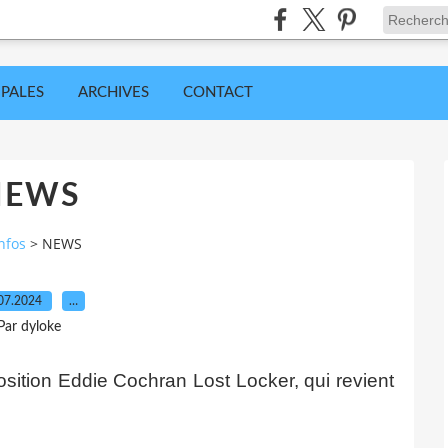
IPALES
ARCHIVES
CONTACT
NEWS
nfos
>
NEWS
07.2024
…
Par dyloke
position Eddie Cochran Lost Locker, qui revient