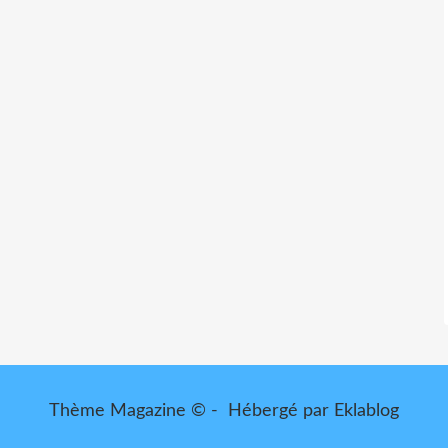
Thème Magazine © - Hébergé par
Eklablog