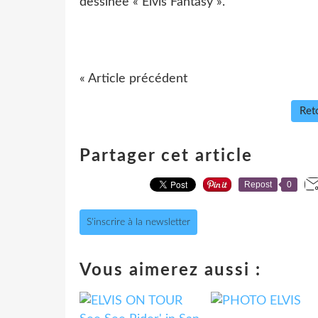
dessinée « Elvis Fantasy ».
« Article précédent
Reto
Partager cet article
Repost
0
S'inscrire à la newsletter
Vous aimerez aussi :