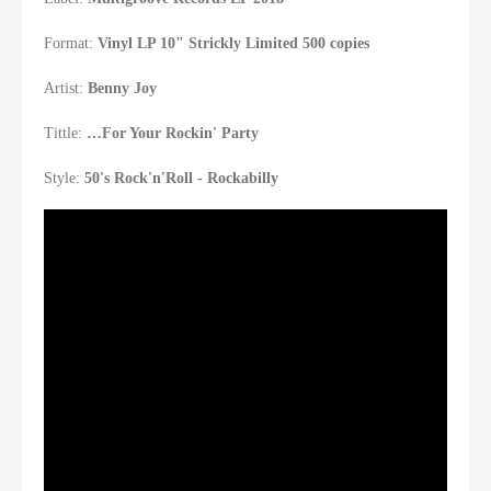
Format:
Vinyl LP 10" Strickly Limited 500 copies
Artist:
Benny Joy
Tittle:
…For Your Rockin' Party
Style:
50's Rock'n'Roll -
Rockabilly