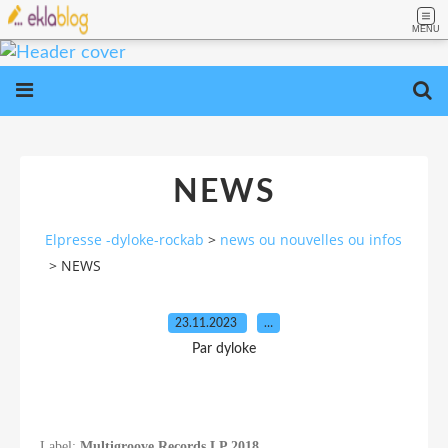
MENU
NEWS
Elpresse -dyloke-rockab
>
news ou nouvelles ou infos
>
NEWS
23.11.2023
…
Par dyloke
Label:
Multigroove Records
LP 2018