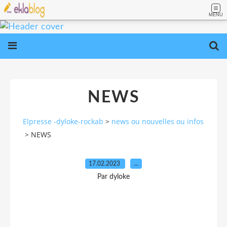
MENU
NEWS
Elpresse -dyloke-rockab
>
news ou nouvelles ou infos
>
NEWS
17.02.2023
…
Par dyloke