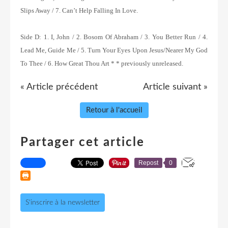
Slips Away / 7. Can’t Help Falling In Love.
Side D: 1. I, John / 2. Bosom Of Abraham / 3. You Better Run / 4.
Lead Me, Guide Me / 5. Turn Your Eyes Upon Jesus/Nearer My God
To Thee / 6. How Great Thou Art * * previously unreleased.
« Article précédent
Article suivant »
Retour à l'accueil
Partager cet article
Repost
0
S'inscrire à la newsletter