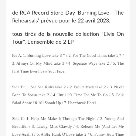
de RCA Record Store Day 'Burning Love - The
Rehearsals' prévue pour le 22 avril 2023.
tous tirés de la nouvelle collection "Elvis On
Tour". L'ensemble de 2 LP
ide A: 1. Burning Love take 3 * / 2. For The Good Times take 5 * /
3. Always On My Mind take 3 / 4. Separate Ways take 2 / 5. The
First Time Ever I Saw Your Face.
Side B: 1. See See Rider take 2 / 2. Proud Mary take 2 / 3. Never
Been To Spain take 2 / 4. Until It’s Time For Me To Go / 5. Polk
Salad Annie / 6. All Shook Up / 7. Heartbreak Hotel.
Side C: 1. Help Me Make It Through The Night / 2. Young And
Beautiful / 3. Lawdy, Miss Clawdy / 4. Release Me (And Let Me
Love Again) / 5. A Big Hunk O’Love take 2 / 6. Funny How Time