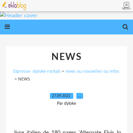
MENU
NEWS
Elpresse -dyloke-rockab
>
news ou nouvelles ou infos
>
NEWS
27.09.2022
…
Par dyloke
livre italien de 180 pages 'Alternate Elvis In