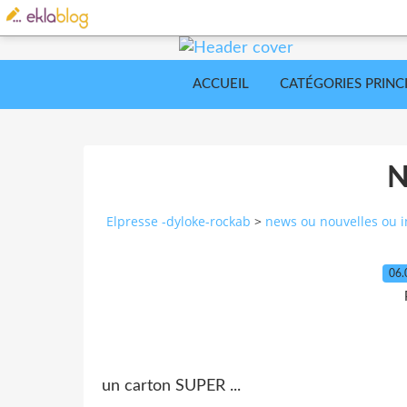
ACCUEIL
CATÉGORIES PRINC
Elpresse -dyloke-rockab
>
news ou nouvelles ou i
06.
un carton SUPER ...