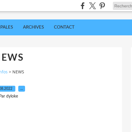
IPALES
ARCHIVES
CONTACT
NEWS
nfos
>
NEWS
08.2022
…
Par dyloke