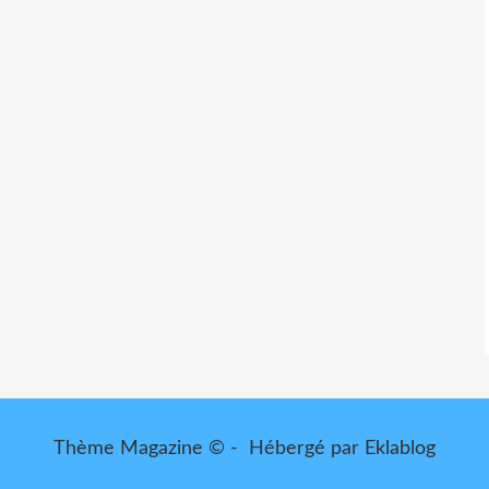
Thème Magazine © - Hébergé par
Eklablog