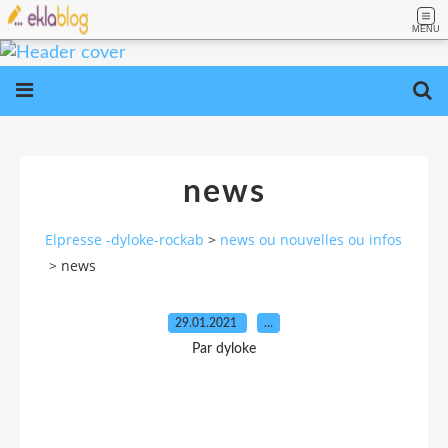
MENU
news
Elpresse -dyloke-rockab
>
news ou nouvelles ou infos
>
news
29.01.2021
…
Par dyloke