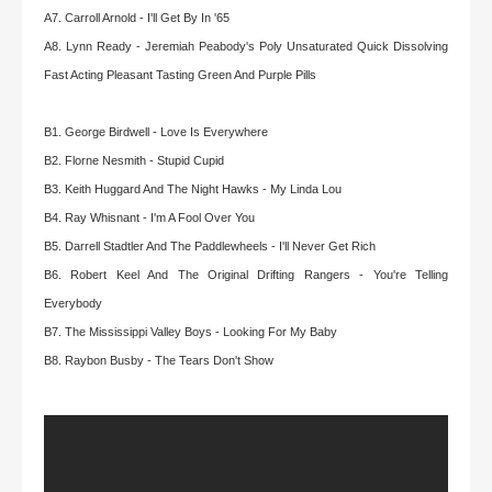
A7. Carroll Arnold - I'll Get By In '65
A8. Lynn Ready - Jeremiah Peabody's Poly Unsaturated Quick Dissolving
Fast Acting Pleasant Tasting Green And Purple Pills
B1. George Birdwell - Love Is Everywhere
B2. Florne Nesmith - Stupid Cupid
B3. Keith Huggard And The Night Hawks - My Linda Lou
B4. Ray Whisnant - I'm A Fool Over You
B5. Darrell Stadtler And The Paddlewheels - I'll Never Get Rich
B6. Robert Keel And The Original Drifting Rangers - You're Telling
Everybody
B7. The Mississippi Valley Boys - Looking For My Baby
B8. Raybon Busby - The Tears Don't Show