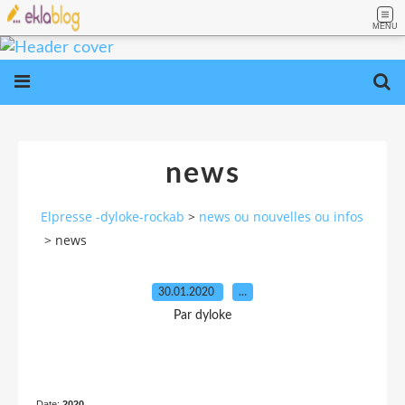
MENU
news
Elpresse -dyloke-rockab
>
news ou nouvelles ou infos
>
news
30.01.2020
…
Par dyloke
Date:
2020