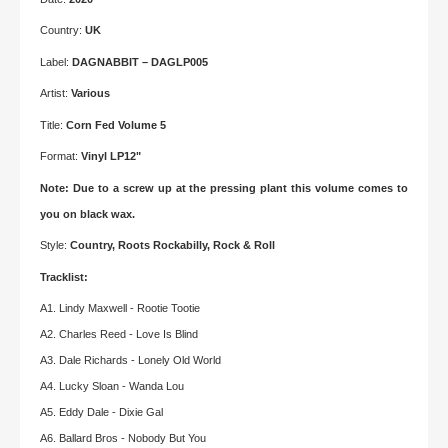
Country:
UK
Label:
DAGNABBIT – DAGLP005
Artist:
Various
Title:
Corn Fed Volume 5
Format:
Vinyl LP12"
Note: Due to a screw up at the pressing plant this volume comes to
you on black wax.
Style:
Country, Roots Rockabilly, Rock & Roll
Tracklist:
A1. Lindy Maxwell - Rootie Tootie
A2. Charles Reed - Love Is Blind
A3. Dale Richards - Lonely Old World
A4. Lucky Sloan - Wanda Lou
A5. Eddy Dale - Dixie Gal
A6. Ballard Bros - Nobody But You