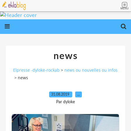
MENU
news
Elpresse -dyloke-rockab
>
news ou nouvelles ou infos
>
news
31.08.2019
…
Par dyloke