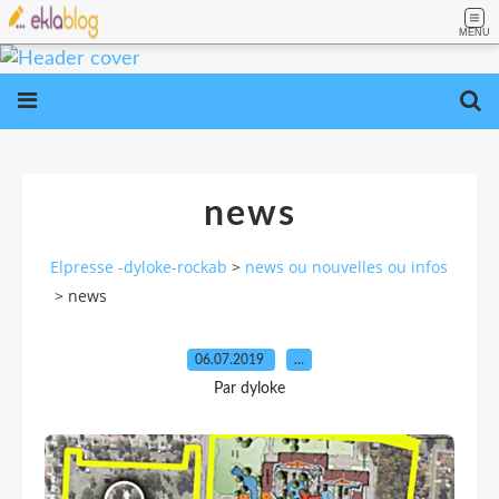
MENU
news
Elpresse -dyloke-rockab
>
news ou nouvelles ou infos
>
news
06.07.2019
…
Par dyloke