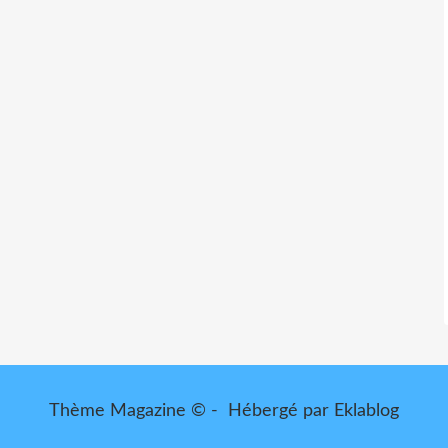
Thème Magazine © - Hébergé par
Eklablog