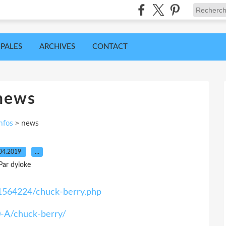
IPALES
ARCHIVES
CONTACT
news
nfos
>
news
04.2019
…
Par dyloke
1564224/chuck-berry.php
0-A/chuck-berry/