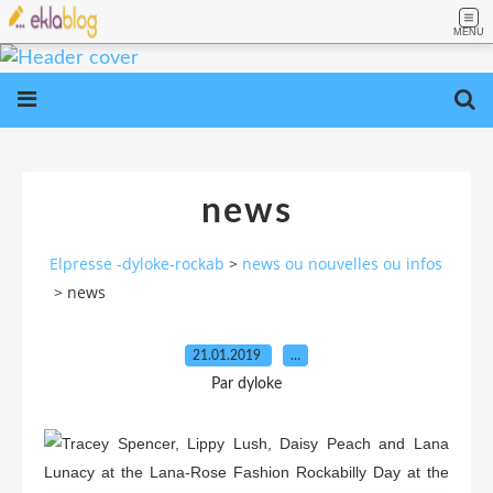
MENU
news
Elpresse -dyloke-rockab
>
news ou nouvelles ou infos
>
news
21.01.2019
…
Par dyloke