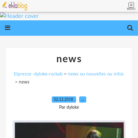
MENU
news
Elpresse -dyloke-rockab
>
news ou nouvelles ou infos
>
news
02.12.2018
…
Par dyloke