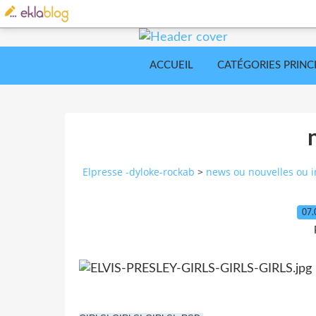
ACCUEIL
CATÉGORIES PRINC
Elpresse -dyloke-rockab
>
news ou nouvelles ou i
07.