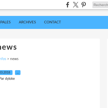
IPALES
ARCHIVES
CONTACT
news
nfos
>
news
03.2018
…
Par dyloke