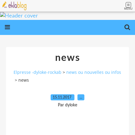
MENU
news
Elpresse -dyloke-rockab
>
news ou nouvelles ou infos
>
news
15.11.2017
…
Par dyloke