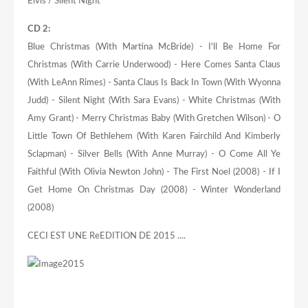
Elvis / Silent Night
CD 2:
Blue Christmas (With Martina McBride) - I'll Be Home For
Christmas (With Carrie Underwood) - Here Comes Santa Claus
(With LeAnn Rimes) - Santa Claus Is Back In Town (With Wyonna
Judd) - Silent Night (With Sara Evans) - White Christmas (With
Amy Grant) - Merry Christmas Baby (With Gretchen Wilson) - O
Little Town Of Bethlehem (With Karen Fairchild And Kimberly
Sclapman) - Silver Bells (With Anne Murray) - O Come All Ye
Faithful (With Olivia Newton John) - The First Noel (2008) - If I
Get Home On Christmas Day (2008) - Winter Wonderland
(2008)
CECI EST UNE ReEDITION DE 2015 ....
2015