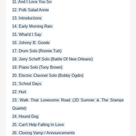
11. And I Love You So
12. Polk Salad Annie
13. Introductions
14. Early Morning Rain
15. What'd I Say
16. Johnny B. Goode
17. Drum Solo (Ronnie Tutt)
18. Jerry Scheff Solo (Battle Of New Orleans)
19. Piano Solo (Tony Brown)
20. Electric Clavinet Solo (Bobby Ogdin)
21. School Days
22. Hurt
23. Walk That Lonesome Road (JD Sumner & The Stamps
Quartet)
24. Hound Dog
25. Can't Help Falling In Love
26. Closing Vamp / Announcements