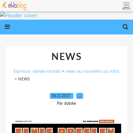
MENU
NEWS
Elpresse -dyloke-rockab
>
news ou nouvelles ou infos
>
NEWS
06.11.2017
…
Par dyloke