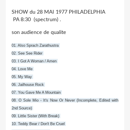
SHOW du 28 MAI 1977 PHILADELPHIA
PA 8:30 (spectrum) .
son audience de qualite
01. Also Sprach Zarathustra
02. See See Rider
03. I Got A Woman / Amen
04. Love Me
05. My Way
06. Jailhouse Rock
07. You Gave Me A Mountain
08. O Sole Mio - It's Now Or Never (Incomplete, Edited with
2nd Source)
09. Little Sister (With Break)
10. Teddy Bear / Don't Be Cruel