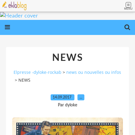
MENU
NEWS
Elpresse -dyloke-rockab
>
news ou nouvelles ou infos
>
NEWS
14.09.2017
…
Par dyloke